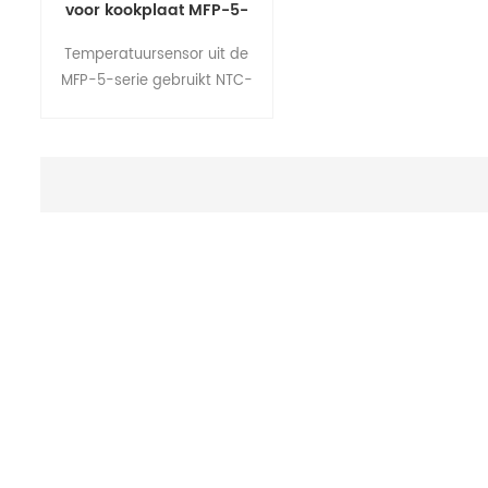
voor kookplaat MFP-5-
serie
Temperatuursensor uit de
MFP-5-serie gebruikt NTC-
thermistorelement.het is een
platte metalen behuizing
met een
oppervlaktetemperatuurmeting.