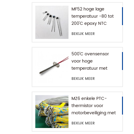
MF52 hoge lage
temperatuur -80 tot
200'C epoxy NTC
thermistor
BEKIJK MEER
500'C ovensensor
voor hoge
temperatuur met
aardingsconnector
BEKIJK MEER
MZ6 enkele PTC-
thermistor voor
motorbeveiliging met
bereik +60-180'C
BEKIJK MEER