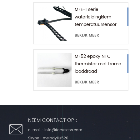
MFE-1 serie
waterleidingklem
temperatuursensor
met verlengketting
BEKIJK MEER
MF52 epoxy NTC
thermistor met frame
looddraad
BEKIJK MEER
NEEM CONTACT OP :
e-mail :
info@focusens.com
Skype :
melodyliu520