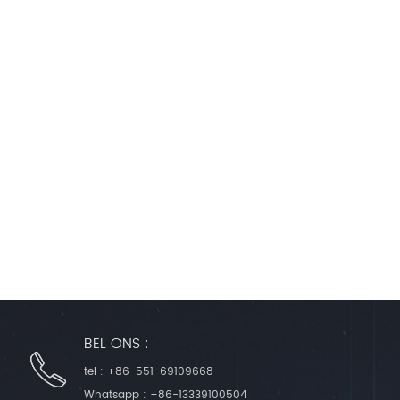
BEL ONS :
tel :
+86-551-69109668
Whatsapp :
+86-13339100504