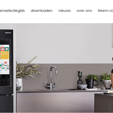
enselectiegids
downloaden
nieuws
over ons
Neem co