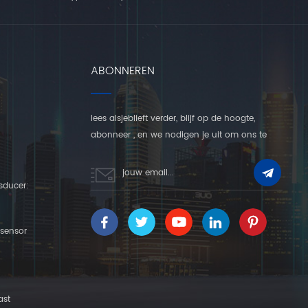
ABONNEREN
lees alsjeblieft verder, blijf op de hoogte,
abonneer , en we nodigen je uit om ons te
vertellen wat je ervan vindt.
sducer:
rsensor
ast