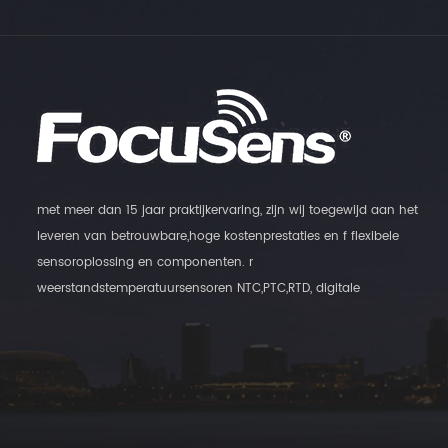
met meer dan 15 jaar praktijkervaring, zijn wij toegewijd aan het
leveren van betrouwbare,hoge kostenprestaties en f flexibele
sensoroplossing en componenten. r
weerstandstemperatuursensoren NTC,PTC,RTD, digitale
temperatuursensoren en vochtigheidstransmitters, evenals
magneetschakelaars zijn onze belangrijkste producten.