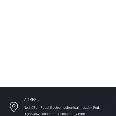
ADRES :
No.1 XiSan Road, Electromechanical Industry Park ,
High&New Tech.Zone. Hefei,Anhui,China