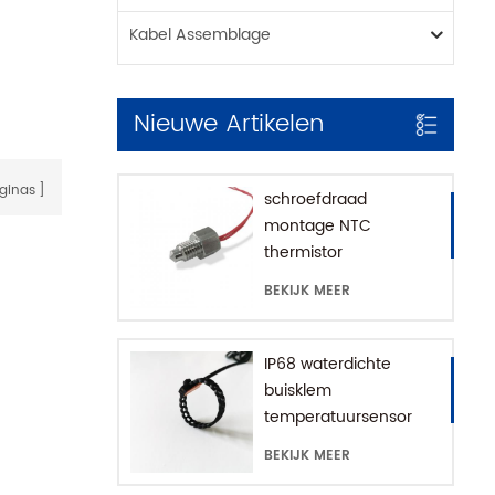
Kabel Assemblage
Nieuwe Artikelen
ginas
schroefdraad
montage NTC
thermistor
temperatuursensor
BEKIJK MEER
voor koffiemachine
met SUS316 huis
IP68 waterdichte
buisklem
temperatuursensor
BEKIJK MEER