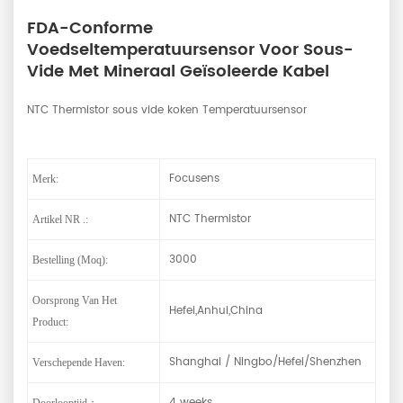
FDA-Conforme
Voedseltemperatuursensor Voor Sous-
Vide Met Mineraal Geïsoleerde Kabel
NTC Thermistor sous vide koken Temperatuursensor
Focusens
Merk:
NTC Thermistor
Artikel NR .:
3000
Bestelling (moq):
Oorsprong Van Het
Hefei,Anhui,China
Product:
Shanghai / Ningbo/Hefei/Shenzhen
Verschepende Haven:
4 weeks
Doorlooptijd：