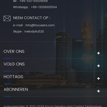
tel :
+86-551-69109668
Whatsapp :
+86-13339100504
NEEM CONTACT OP :
e-mail :
info@focusens.com
Skype :
melodyliu520
OVER ONS
VOLG ONS
HOTTAGS
ABONNEREN
auteursrechten © 2013-2026 Focus Sensing and Control Technology