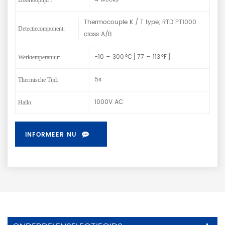
Thermocouple K / T type; RTD PT1000
Detectiecomponent:
class A/B
-10 – 300 °C [ 77 – 113 °F ]
Werktemperatuur:
5s
Thermische Tijd:
1000V AC
Hallo:
INFORMEER NU